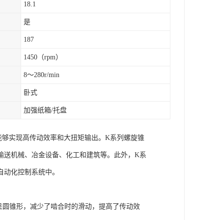
18.1
是
187
1450（rpm）
8～280r/min
卧式
加强纸箱/托盘
能够实现高传动效率和大扭矩输出。K系列螺旋锥
输送机械、冶金设备、化工和建筑等。此外，K系
自动化控制系统中。
面呈圆锥形，减少了啮合时的滑动，提高了传动效