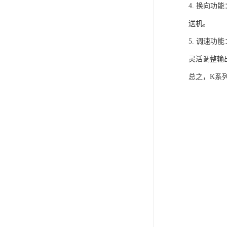
4. 换向
送机。
5. 调速
灵活调整输
总之，K系