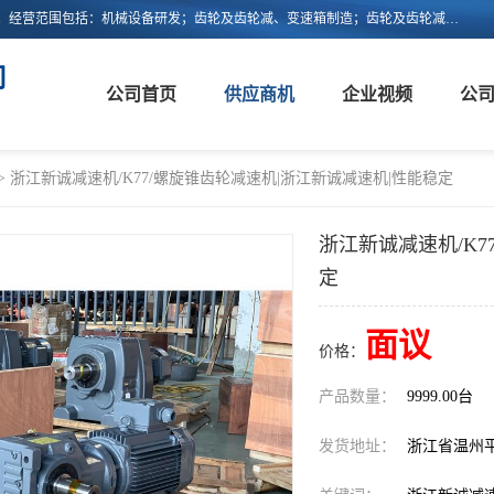
浙江新诚减速机科技有限公司成立于2006年，注册地位于浙江省平阳县。经营范围包括：机械设备研发；齿轮及齿轮减、变速箱制造；齿轮及齿轮减、变速箱销售；轴承、齿轮和传动部件制造；轴承、齿轮和传动部件销售；货物进出口；技术进出口等。
司
公司首页
供应商机
企业视频
公
> 浙江新诚减速机/K77/螺旋锥齿轮减速机|浙江新诚减速机|性能稳定
浙江新诚减速机/K7
定
面议
价格：
产品数量：
9999.00台
发货地址：
浙江省温州