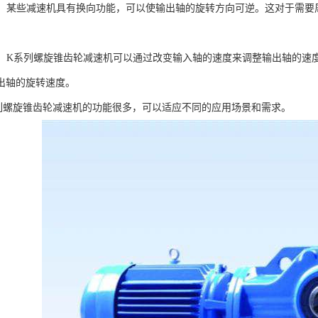
功能：某些减速机具有换向功能，可以使输出轴的旋转方向可逆。这对于需
功能：K系列螺旋锥齿轮减速机可以通过改变输入轴的速度来调整输出轴的
出轴的旋转速度。
列螺旋锥齿轮减速机的功能很多，可以适应不同的应用场景和需求。