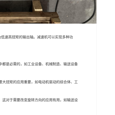
为低速高扭矩的输出轴。减速机可以实现多种功
业中都是必需的，如工业设备、机械制造、输送设备
需要大扭矩的应用重要，如电动机驱动的综合体、工
反。这对于需要改变旋转方向的应用有用，如输送设