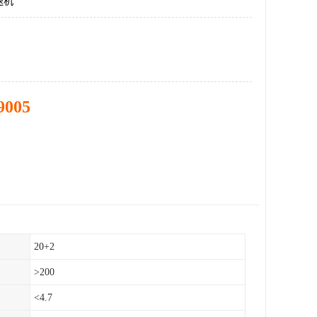
速机
9005
20+2
>200
<4.7