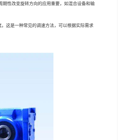
要周期性改变旋转方向的应用重要，如混合设备和输
速度。这是一种常见的调速方法，可以根据实际需求