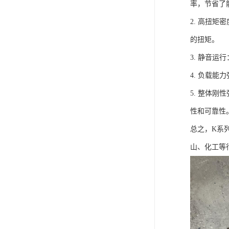
率，节省了
2. 高扭
的扭矩。
3. 静音
4. 负载
5. 整体
性和可靠性
总之，K系
山、化工等