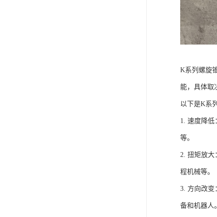
K系列螺旋
能，具体取
以下是K系
1. 速度
等。
2. 扭矩
程机械等。
3. 方向
备和机器人