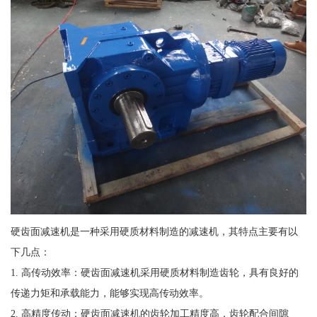
硬齿面减速机是一种采用硬质材料制造的减速机，其特点主要有以
下几点：
1. 高传动效率：硬齿面减速机采用硬质材料制造齿轮，具有良好的
传递力矩和承载能力，能够实现高传动效率。
2. 高精度传动：硬齿面减速机的齿轮加工精度高，齿轮配合间隙