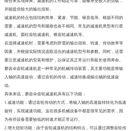
啮合来实现降果。减速机的工作稳定可靠，能够承受较大的负载，
并能提供较大的输出扭矩。
减速机的特点包括结构简单、紧凑、节能、噪音低等。根据不同的
需要，减速机的型号和规格也各不相同。常见的减速机类型有行星
减速机、圆柱齿轮减速机、锥齿轮减速机等。
在选择减速机时，需要考虑到所需的输出扭矩、转速、传动效率等
因素，并根据实际情况选取适合的减速机型号和参数。同时，还需
要注意减速机的安装和维护，以保证其正常运行和延长使用寿命。
磨齿伞齿轮减速机是一种常见的机械传动装置，其主要功能是将输
入轴的高速旋动，通过齿轮的传动，减速转换成输出轴的低速旋
动。
具体来说，磨齿伞齿轮减速机具有以下功能：
1.减速功能：通过齿轮传动的方式，将输入轴的高速旋转转化为低速
旋转，实现减速功能。这在很多机械设备中都是很常见的需求，因
为有些设备需要较低的转速才能正常运行。
2.增大扭矩功能：由于齿轮减速机的结构特点，可以通过调整齿轮传