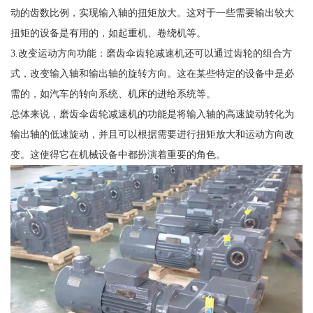
动的齿数比例，实现输入轴的扭矩放大。这对于一些需要输出较大
扭矩的设备是有用的，如起重机、卷绕机等。
3.改变运动方向功能：磨齿伞齿轮减速机还可以通过齿轮的组合方
式，改变输入轴和输出轴的旋转方向。这在某些特定的设备中是必
需的，如汽车的转向系统、机床的进给系统等。
总体来说，磨齿伞齿轮减速机的功能是将输入轴的高速旋动转化为
输出轴的低速旋动，并且可以根据需要进行扭矩放大和运动方向改
变。这使得它在机械设备中都扮演着重要的角色。