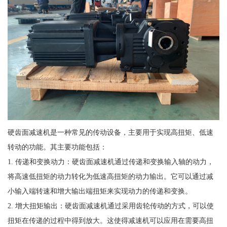
硬齿面减速机是一种常见的传动设备，主要用于实现高扭矩、低速
转动的功能。其主要功能包括：
1. 传递和变换动力：硬齿面减速机通过传递和变换输入轴的动力，
将高速低扭矩的动力转化为低速高扭矩的动力输出。它可以通过减
小输入端转速和增大输出端扭矩来实现动力的传递和变换。
2. 增大扭矩输出：硬齿面减速机通过采用齿轮传动的方式，可以使
扭矩在传递的过程中得到放大。这使得减速机可以应用在需要高扭