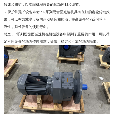
转速和扭矩，以实现机械设备的运动控制和调节。
5. 保护和延长设备寿命：R系列硬齿面减速机具有良好的齿轮传动效
果，可以有效减少设备的运动噪音和振动，提高设备的稳定性和可
靠性，延长设备的使用寿命。
总之，R系列硬齿面减速机在机械设备中起到了重要的作用，可以满
足不同设备的动力传递需求，提供、稳定和可靠的动力输出。