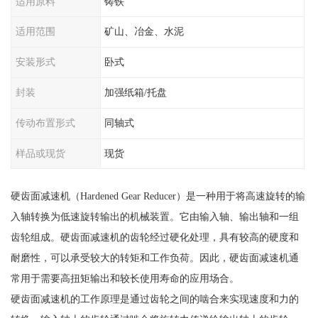
适用原料
铸铁
适用范围
矿山、冶金、水泥
安装形式
卧式
封装
加强纸箱/托盘
传动布置形式
同轴式
样品或现货
现货
硬齿面减速机（Hardened Gear Reducer）是一种用于将高速旋转的输
入轴转换为低速旋转输出的机械装置。它由输入轴、输出轴和一组
齿轮组成。硬齿面减速机的齿轮经过硬化处理，具有较高的硬度和
耐磨性，可以承受较大的转矩和工作负荷。因此，硬齿面减速机通
常用于需要高扭矩输出和较长使用寿命的应用场合。
硬齿面减速机的工作原理是通过齿轮之间的啮合来实现速度和力的