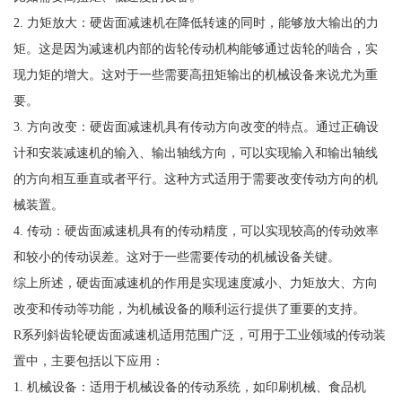
2. 力矩放大：硬齿面减速机在降低转速的同时，能够放大输出的力
矩。这是因为减速机内部的齿轮传动机构能够通过齿轮的啮合，实
现力矩的增大。这对于一些需要高扭矩输出的机械设备来说尤为重
要。
3. 方向改变：硬齿面减速机具有传动方向改变的特点。通过正确设
计和安装减速机的输入、输出轴线方向，可以实现输入和输出轴线
的方向相互垂直或者平行。这种方式适用于需要改变传动方向的机
械装置。
4. 传动：硬齿面减速机具有的传动精度，可以实现较高的传动效率
和较小的传动误差。这对于一些需要传动的机械设备关键。
综上所述，硬齿面减速机的作用是实现速度减小、力矩放大、方向
改变和传动等功能，为机械设备的顺利运行提供了重要的支持。
R系列斜齿轮硬齿面减速机适用范围广泛，可用于工业领域的传动装
置中，主要包括以下应用：
1. 机械设备：适用于机械设备的传动系统，如印刷机械、食品机