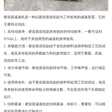
硬齿面减速机是一种以硬齿面齿轮副为工作机构的减速装置。它的
主要特点包括：
1. 高传动效率：硬齿面齿轮副具有较好的传动效率，一般可达到
95%以上，相对于其他类型的减速机效率较高。
2. 承载能力强：硬齿面齿轮副由于齿轮的材料选择和制造工艺的优
化，使其具有较高的承载能力和抗疲劳能力，适用于重载、高速、
高扭矩等工况。
3. 动力传递平稳：硬齿面齿轮副传动平稳，工作噪声低，运行稳定
可靠。
4. 使用寿命长：由于硬齿面齿轮副的材料和处理工艺的优化，使其
具有较长的使用寿命和较少的维修次数，可在恶劣环境下长期稳定
运行。
5. 结构紧凑：硬齿面减速机的结构紧凑，体积小，重量轻，可以根
据实际需要进行定制设计。