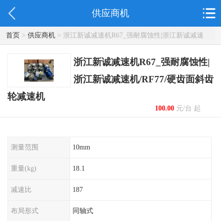
供应商机
首页
>
供应商机
> 浙江新诚减速机R67_强耐腐蚀性|浙江新诚减速
机/RF77/硬齿面斜齿轮减速机
浙江新诚减速机R67_强耐腐蚀性|
浙江新诚减速机/RF77/硬齿面斜齿
轮减速机
100.00
元/台 起
测量范围
10mm
重量(kg)
18.1
减速比
187
布局形式
同轴式