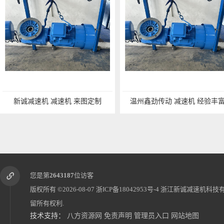
新诚减速机 减速机 来图定制
温州鑫劲传动 减速机 经验丰
您是第
2643187
位访客
版权所有 ©2026-08-07
浙ICP备18042953号-4
浙江新诚减速机科技
留所有权利.
技术支持：
八方资源网
免责声明
管理员入口
网站地图