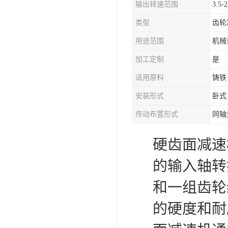
输出转速范围
3.5-
类型
齿轮
用途范围
机械
加工定制
是
适用原料
铸铁
安装形式
卧式
传动布置形式
同轴
硬齿面减速机（
的输入轴转
和一组齿轮
的硬度和耐