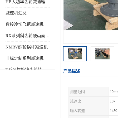
HB大功率齿轮减速箱
减速机汇总
数控冷切飞锯减速机
RX系列斜齿轮硬齿面减速机
NMRV蜗轮蜗杆减速机
非标定制系列减速机
T系列螺旋锥齿轮转向箱
产品描述
测量范围
10m
减速比
187
输入转速
145