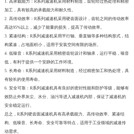
1. 高承载能力：R系列减速机采用材料制造，齿轮经过热处理和精密
加工，具有较高的承载能力和耐久性。
2. 高传动效率：R系列减速机采用硬齿面设计，齿轮之间的传动效率
高达95%以上，减少了能量的损失，提高了传动效率。
3. 紧凑结构：R系列减速机采用平行轴、垂直轴等多种结构形式，结
构紧凑，占地面积小，适用于安装空间有限的场所。
4. 低噪音：R系列减速机采用精密齿轮设计和轴承，运行平稳，噪音
低，有利于提供一个安静的工作环境。
5. 长寿命：R系列减速机采用材料制造，经过精密加工和热处理，具
有较长的使用寿命。
6. 安全可靠：R系列减速机具有良好的密封性能和防护等级，能够有
效防止外界灰尘、水分、油污等进入减速机内部，保证了减速机的
安全稳定运行。
总之，R系列硬齿面减速机具有高承载能力、高传动效率、紧凑结
构、低噪音、长寿命、安全可靠等特点，适用于工业领域的减速传
动需求。