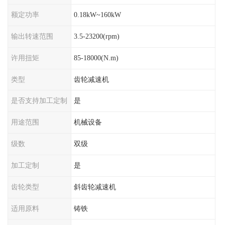
额定功率
0.18kW~160kW
输出转速范围
3.5-23200(rpm)
许用扭矩
85-18000(N.m)
类型
齿轮减速机
是否支持加工定制
是
用途范围
机械设备
级数
双级
加工定制
是
齿轮类型
斜齿轮减速机
适用原料
铸铁