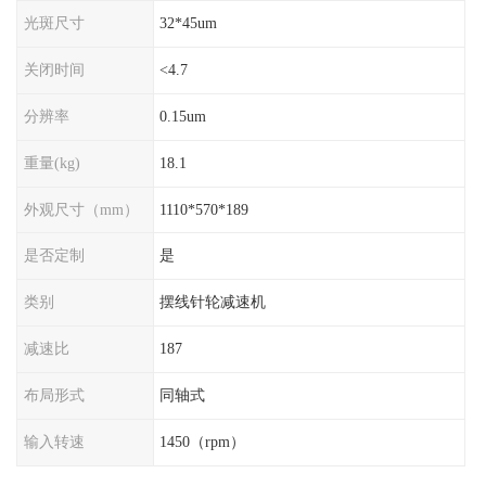
光斑尺寸
32*45um
关闭时间
<4.7
分辨率
0.15um
重量(kg)
18.1
外观尺寸（mm）
1110*570*189
是否定制
是
类别
摆线针轮减速机
减速比
187
布局形式
同轴式
输入转速
1450（rpm）