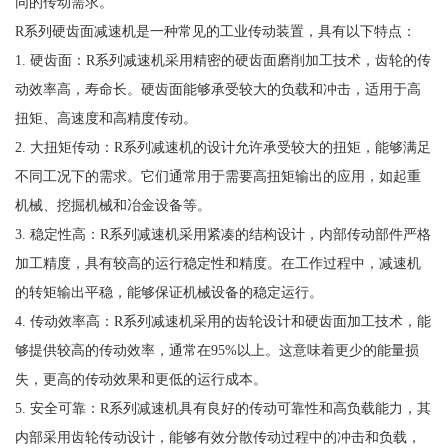
同的传动需求。
R系列硬齿面减速机是一种常见的工业传动装置，具有以下特点：
1. 硬齿面：R系列减速机采用精密的硬齿面磨削加工技术，齿轮的传
动效率高，寿命长。硬齿面能够承受较大的负载和冲击，适用于高
扭矩、高速度和高精度传动。
2. 大扭矩传动：R系列减速机的设计允许承受较大的扭矩，能够满足
不同工况下的需求。它们通常用于需要高扭矩输出的应用，如起重
机械、挖掘机械和冶金设备等。
3. 稳定性高：R系列减速机采用紧凑的结构设计，内部传动部件严格
加工精度，具有较高的运行稳定性和精度。在工作过程中，减速机
的转矩输出平稳，能够保证机械设备的稳定运行。
4. 传动效率高：R系列减速机采用的齿轮设计和硬齿面加工技术，能
够提供较高的传动效率，通常在95%以上。这意味着更少的能量损
失，更高的传动效果和更低的运行成本。
5. 安全可靠：R系列减速机具有良好的传动可靠性和高负载能力，其
内部采用齿轮传动设计，能够有效分散传动过程中的冲击和负载，