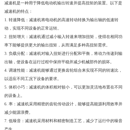
减速机是一种用于降低电动机输出转速并提高扭矩的装置。以下是
减速机的特点：
1. 转速降低：减速机将电动机的高速转动转换为输出轴的低速转
动，实现不同设备的正常运转。
2. 扭矩增大：减速机通过减小输入转速来增加扭矩，使得在相同功
率下能够提供更大的输出扭矩，从而满足多种高扭矩需求。
3. 负载分配：减速机对输入扭矩进行分配和平衡，将动力传递到输
出轴，使设备在运行过程中保持平稳并减少机械部件的损坏。
4. 调速性能：减速机能够通过更换齿轮组合来实现不同的转速比，
以适应不同工况下设备的要求。
5. 体积小巧：减速机的体积相对较小，可以更加灵活地布置在不同
的设备上。
6. 率：减速机采用精密的齿轮传动设计，能够提高能源利用效率并
减少能源浪费。
7. 低噪音：减速机采用材料和精密制造工艺，减少了运行中的噪音
产生。