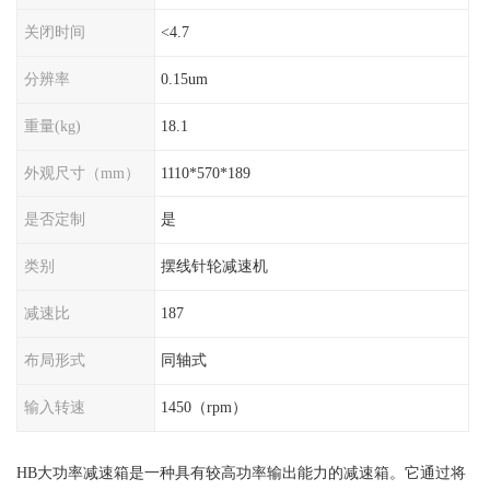
关闭时间
<4.7
分辨率
0.15um
重量(kg)
18.1
外观尺寸（mm）
1110*570*189
是否定制
是
类别
摆线针轮减速机
减速比
187
布局形式
同轴式
输入转速
1450（rpm）
HB大功率减速箱是一种具有较高功率输出能力的减速箱。它通过将