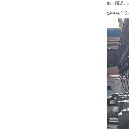
综上所述，
域中被广泛