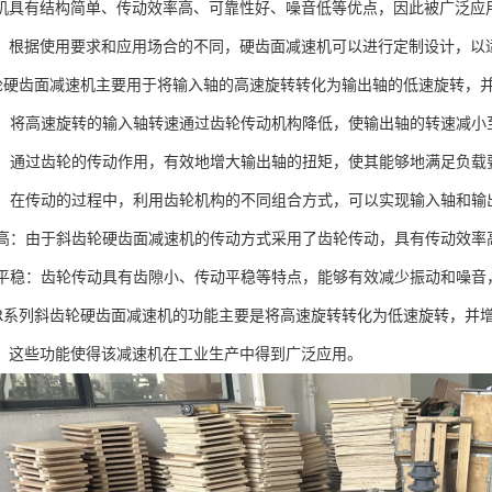
机具有结构简单、传动效率高、可靠性好、噪音低等优点，因此被广泛应
。根据使用要求和应用场合的不同，硬齿面减速机可以进行定制设计，以
轮硬齿面减速机主要用于将输入轴的高速旋转转化为输出轴的低速旋转，
减小：将高速旋转的输入轴转速通过齿轮传动机构降低，使输出轴的转速减
增大：通过齿轮的传动作用，有效地增大输出轴的扭矩，使其能够地满足负载
变换：在传动的过程中，利用齿轮机构的不同组合方式，可以实现输入轴和
效率高：由于斜齿轮硬齿面减速机的传动方式采用了齿轮传动，具有传动效
传动平稳：齿轮传动具有齿隙小、传动平稳等特点，能够有效减少振动和噪
R系列斜齿轮硬齿面减速机的功能主要是将高速旋转转化为低速旋转，并
。这些功能使得该减速机在工业生产中得到广泛应用。