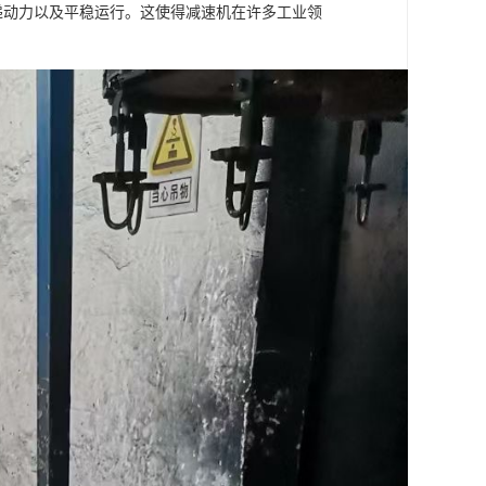
递动力以及平稳运行。这使得减速机在许多工业领