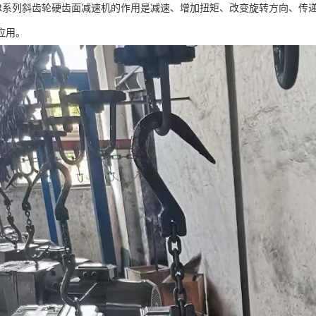
R系列斜齿轮硬齿面减速机的作用是减速、增加扭矩、改变旋转方向、传
应用。