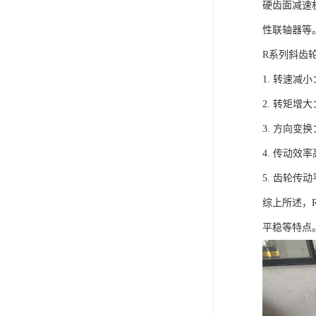
硬齿面减速
性联轴器等
R系列斜齿
1. 转速
2. 转矩
3. 方向
4. 传动
5. 齿轮
综上所述，
平稳等特点