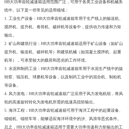
HB大功率齿轮减速箱适用范围广泛，可用于各类工业设备和机械系
统中。以下是一些常见的适用领域：
1. 工业生产设备：HB大功率齿轮减速箱常用于生产线上的输送机、
搅拌机、提升机、卷筒机、破碎机等设备中，提供动力传递和力矩
输出。
2. 矿山和建筑行业：HB大功率齿轮减速箱适用于矿山设备（如矿山
提升机、输送机、破碎机等）和建筑机械（如混凝土搅拌机、起重
机等），可承受较大的载荷和恶劣的工作环境。
3. 水泥和制药工业：HB大功率齿轮减速箱常用于水泥生产线中的旋
转窑、辊压机、球磨机等设备，以及制药工业中的混合机、制粒机
等设备。
4. 风力发电：HB大功率齿轮减速箱广泛应用于风力发电机组，将风
轮的高速旋转转化为发电机所需的低速高扭矩输出。
5. 海洋工程：HB大功率齿轮减速箱可用于海洋工程中的起重设备、
锚链机、锚绞车等，能够适应海洋环境中的汐、风浪等恶劣条件。
总之，HB大功率齿轮减速箱适用于需要大功率传递和力矩输出的工