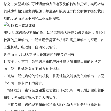
总之，大型减速箱可以调整动力传递系统的转速和扭矩，实现转速
的减少和扭矩输出的增加，并且还可以实现方向变换和平衡负载的
功能，从而适应不同的工业应用需求。
HB大功率齿轮减速箱的作用是将高速输入转换为低速输出，并提供
较高的扭矩输出。它通常用于需要大功率和高扭矩输出的应用，如
工业机械、电动机、自动化设备等。
具体而言，HB大功率齿轮减速箱的主要作用有：
1. 改变运动方向：齿轮减速箱能够改变输入轴和输出轴的运动方
向，使得机械设备在不同方向上运动。
2. 减速：通过齿轮的传动机构，将高速输入转换为低速输出，以适
应不同工作条件下的需求。
3. 增加扭矩：齿轮减速箱通过齿轮的传动机构，可以增加输出轴的
扭矩，使系统能够承受更大的负荷。
4. 平衡负载：齿轮减速箱能够将输入轴的动力平均分配到输出轴