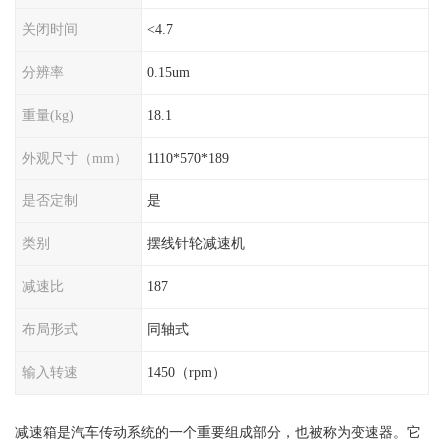
关闭时间
<4.7
分辨率
0.15um
重量(kg)
18.1
外观尺寸（mm）
1110*570*189
是否定制
是
类别
摆线针轮减速机
减速比
187
布局形式
同轴式
输入转速
1450（rpm）
减速箱是汽车传动系统的一个重要组成部分，也被称为变速器。它