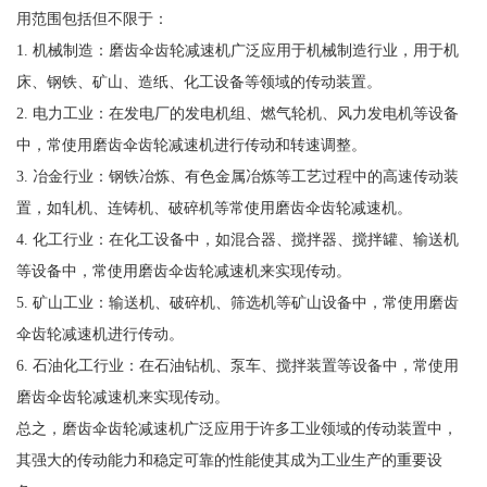
用范围包括但不限于：
1. 机械制造：磨齿伞齿轮减速机广泛应用于机械制造行业，用于机
床、钢铁、矿山、造纸、化工设备等领域的传动装置。
2. 电力工业：在发电厂的发电机组、燃气轮机、风力发电机等设备
中，常使用磨齿伞齿轮减速机进行传动和转速调整。
3. 冶金行业：钢铁冶炼、有色金属冶炼等工艺过程中的高速传动装
置，如轧机、连铸机、破碎机等常使用磨齿伞齿轮减速机。
4. 化工行业：在化工设备中，如混合器、搅拌器、搅拌罐、输送机
等设备中，常使用磨齿伞齿轮减速机来实现传动。
5. 矿山工业：输送机、破碎机、筛选机等矿山设备中，常使用磨齿
伞齿轮减速机进行传动。
6. 石油化工行业：在石油钻机、泵车、搅拌装置等设备中，常使用
磨齿伞齿轮减速机来实现传动。
总之，磨齿伞齿轮减速机广泛应用于许多工业领域的传动装置中，
其强大的传动能力和稳定可靠的性能使其成为工业生产的重要设