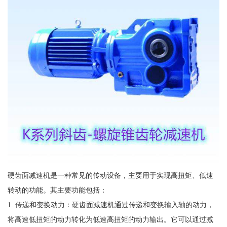
硬齿面减速机是一种常见的传动设备，主要用于实现高扭矩、低速
转动的功能。其主要功能包括：
1. 传递和变换动力：硬齿面减速机通过传递和变换输入轴的动力，
将高速低扭矩的动力转化为低速高扭矩的动力输出。它可以通过减