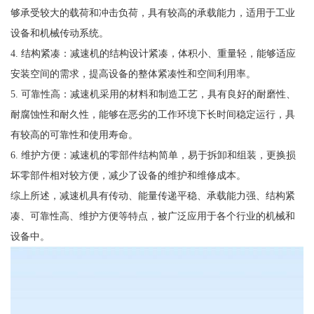
够承受较大的载荷和冲击负荷，具有较高的承载能力，适用于工业
设备和机械传动系统。
4. 结构紧凑：减速机的结构设计紧凑，体积小、重量轻，能够适应
安装空间的需求，提高设备的整体紧凑性和空间利用率。
5. 可靠性高：减速机采用的材料和制造工艺，具有良好的耐磨性、
耐腐蚀性和耐久性，能够在恶劣的工作环境下长时间稳定运行，具
有较高的可靠性和使用寿命。
6. 维护方便：减速机的零部件结构简单，易于拆卸和组装，更换损
坏零部件相对较方便，减少了设备的维护和维修成本。
综上所述，减速机具有传动、能量传递平稳、承载能力强、结构紧
凑、可靠性高、维护方便等特点，被广泛应用于各个行业的机械和
设备中。