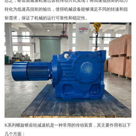
总之，硬齿面减速机通过齿轮传动方式实现了将高速低扭矩的动力
转化为低速高扭矩的输出，使得机械设备能够满足不同的转速和扭
矩需求，保证了机械的运行可靠性和稳定性。
K系列螺旋锥齿轮减速机是一种常用的传动装置，其主要作用有以下
几个方面：