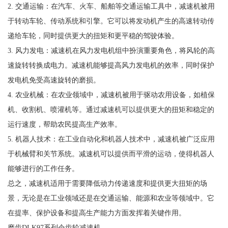
2. 交通运输：在汽车、火车、船舶等交通运输工具中，减速机被用
于转动车轮、传动系统和引擎。它可以将发动机产生的高速转动传
递给车轮，同时提供更大的扭矩和更平稳的驾驶体验。
3. 风力发电：减速机在风力发电机组中扮演重要角色，将风轮的高
速旋转转换成电力。减速机能够提高风力发电机的效率，同时保护
发电机免受高速旋转的磨损。
4. 农业机械：在农业领域中，减速机被用于驱动农用设备，如植保
机、收割机、喷灌机等。通过减速机可以提供更大的扭矩和稳定的
运行速度，帮助农民提高生产效率。
5. 机器人技术：在工业自动化和机器人技术中，减速机被广泛应用
于机械臂和关节系统。减速机可以提供而平滑的运动，使得机器人
能够进行的工作任务。
总之，减速机适用于需要降低动力传递速度和提供更大扭矩的场
景，无论是在工业领域还是在交通运输、能源和农业等领域中。它
在提率、保护设备和提高生产能力方面发挥着关键作用。
磨齿DLK97系列伞齿轮减速机