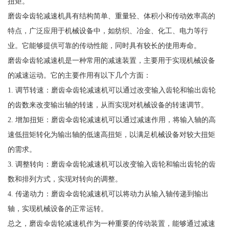
扭矩。
磨齿伞齿轮减速机具有结构简单、重量轻、体积小和传动效率高的
特点，广泛应用于机械设备中，如纺织、冶金、化工、电力等行
业。它能够提供可靠的传动性能，同时具有较长的使用寿命。
磨齿伞齿轮减速机是一种常用的减速装置，主要用于实现机械设备
的减速运动。它的主要作用有以下几个方面：
1. 调节转速：磨齿伞齿轮减速机可以通过改变输入齿轮和输出齿轮
的齿数来改变输出轴的转速，从而实现对机械设备的转速调节。
2. 增加扭矩：磨齿伞齿轮减速机可以通过减速作用，将输入轴的高
速低扭矩转化为输出轴的低速高扭矩，以满足机械设备对较大扭矩
的需求。
3. 调整转向：磨齿伞齿轮减速机可以改变输入齿轮和输出齿轮的齿
数和排列方式，实现对转向的调整。
4. 传递动力：磨齿伞齿轮减速机可以将动力从输入轴传递到输出
轴，实现机械设备的正常运转。
总之，磨齿伞齿轮减速机作为一种重要的传动装置，能够通过减速