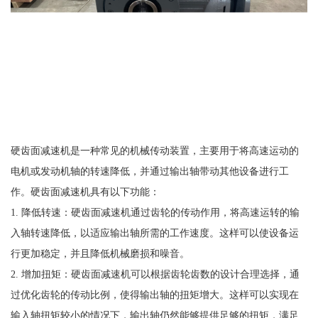
硬齿面减速机是一种常见的机械传动装置，主要用于将高速运动的
电机或发动机轴的转速降低，并通过输出轴带动其他设备进行工
作。硬齿面减速机具有以下功能：
1. 降低转速：硬齿面减速机通过齿轮的传动作用，将高速运转的输
入轴转速降低，以适应输出轴所需的工作速度。这样可以使设备运
行更加稳定，并且降低机械磨损和噪音。
2. 增加扭矩：硬齿面减速机可以根据齿轮齿数的设计合理选择，通
过优化齿轮的传动比例，使得输出轴的扭矩增大。这样可以实现在
输入轴扭矩较小的情况下，输出轴仍然能够提供足够的扭矩，满足