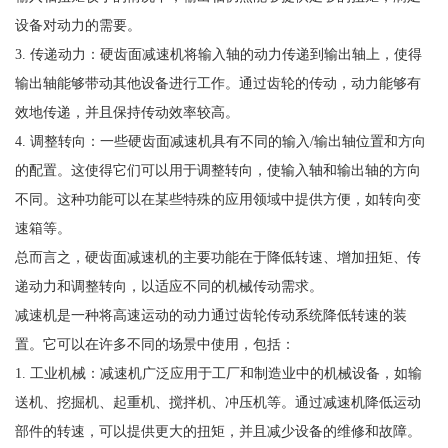
设备对动力的需要。
3. 传递动力：硬齿面减速机将输入轴的动力传递到输出轴上，使得
输出轴能够带动其他设备进行工作。通过齿轮的传动，动力能够有
效地传递，并且保持传动效率较高。
4. 调整转向：一些硬齿面减速机具有不同的输入/输出轴位置和方向
的配置。这使得它们可以用于调整转向，使输入轴和输出轴的方向
不同。这种功能可以在某些特殊的应用领域中提供方便，如转向变
速箱等。
总而言之，硬齿面减速机的主要功能在于降低转速、增加扭矩、传
递动力和调整转向，以适应不同的机械传动需求。
减速机是一种将高速运动的动力通过齿轮传动系统降低转速的装
置。它可以在许多不同的场景中使用，包括：
1. 工业机械：减速机广泛应用于工厂和制造业中的机械设备，如输
送机、挖掘机、起重机、搅拌机、冲压机等。通过减速机降低运动
部件的转速，可以提供更大的扭矩，并且减少设备的维修和故障。