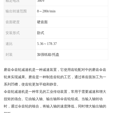
额定电压
380V
输出转速范围
8～280r/min
齿面硬度
硬齿面
安装形式
卧式
速比
5.36～178.37
封装
加强纸箱/托盘
磨齿伞齿轮减速机是一种减速装置，它使用齿轮配对中的磨齿伞齿
轮来实现减果。磨齿是一种制造齿轮的工艺，通过将齿面加工为一
系列凹槽，使齿轮更加平稳和静音。
伞齿轮减速机是一种常见的工业传动装置，常用于需要减速和增大
扭矩的场合。它由输入轴、输出轴和伞齿轮组成。当输入轴转动
时，通过伞齿轮的啮合，将输入轴的速度降低，同时增大输出轴的