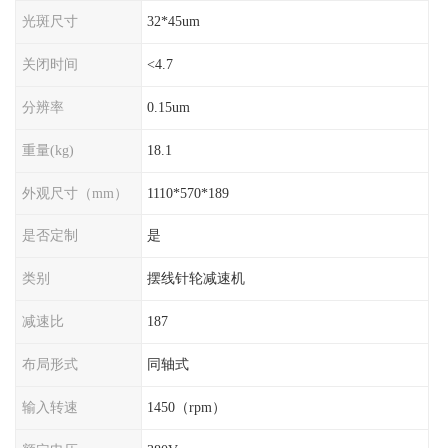
光斑尺寸
32*45um
关闭时间
<4.7
分辨率
0.15um
重量(kg)
18.1
外观尺寸（mm）
1110*570*189
是否定制
是
类别
摆线针轮减速机
减速比
187
布局形式
同轴式
输入转速
1450（rpm）