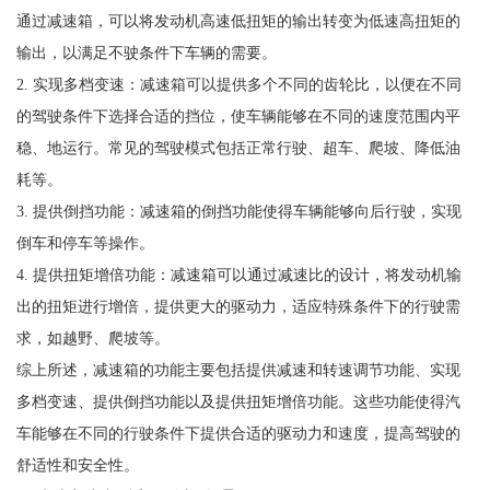
通过减速箱，可以将发动机高速低扭矩的输出转变为低速高扭矩的
输出，以满足不驶条件下车辆的需要。
2. 实现多档变速：减速箱可以提供多个不同的齿轮比，以便在不同
的驾驶条件下选择合适的挡位，使车辆能够在不同的速度范围内平
稳、地运行。常见的驾驶模式包括正常行驶、超车、爬坡、降低油
耗等。
3. 提供倒挡功能：减速箱的倒挡功能使得车辆能够向后行驶，实现
倒车和停车等操作。
4. 提供扭矩增倍功能：减速箱可以通过减速比的设计，将发动机输
出的扭矩进行增倍，提供更大的驱动力，适应特殊条件下的行驶需
求，如越野、爬坡等。
综上所述，减速箱的功能主要包括提供减速和转速调节功能、实现
多档变速、提供倒挡功能以及提供扭矩增倍功能。这些功能使得汽
车能够在不同的行驶条件下提供合适的驱动力和速度，提高驾驶的
舒适性和安全性。