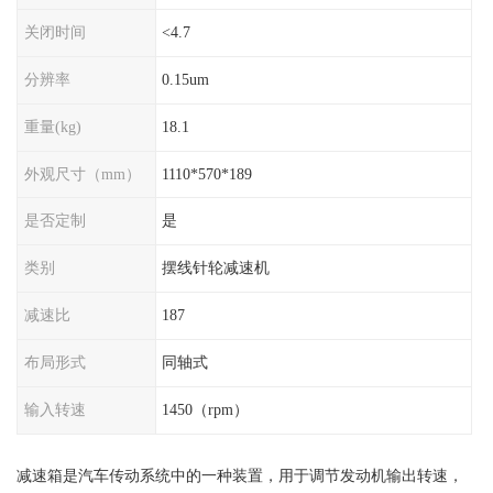
关闭时间
<4.7
分辨率
0.15um
重量(kg)
18.1
外观尺寸（mm）
1110*570*189
是否定制
是
类别
摆线针轮减速机
减速比
187
布局形式
同轴式
输入转速
1450（rpm）
减速箱是汽车传动系统中的一种装置，用于调节发动机输出转速，