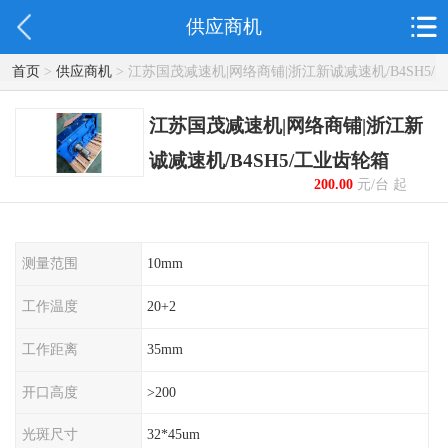
供应商机
首页
>
供应商机
> 江苏国茂减速机|网络商铺|浙江新诚减速机/B4SH5/
工业齿轮箱
江苏国茂减速机|网络商铺|浙江新
诚减速机/B4SH5/工业齿轮箱
200.00
元/台 起
测量范围
10mm
工作温度
20+2
工作距离
35mm
开口高度
>200
光斑尺寸
32*45um