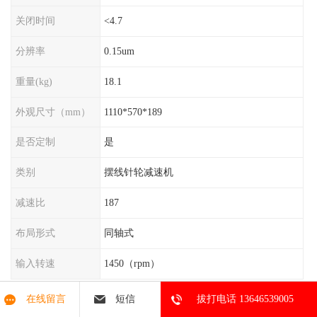
关闭时间
<4.7
分辨率
0.15um
重量(kg)
18.1
外观尺寸（mm）
1110*570*189
是否定制
是
类别
摆线针轮减速机
减速比
187
布局形式
同轴式
输入转速
1450（rpm）
在线留言
短信
拔打电话 13646539005
HB大功率齿轮减速箱是一种专门用于高功率传动的齿轮减速装置。