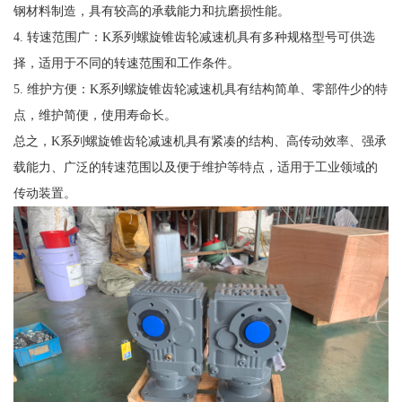
钢材料制造，具有较高的承载能力和抗磨损性能。
4. 转速范围广：K系列螺旋锥齿轮减速机具有多种规格型号可供选
择，适用于不同的转速范围和工作条件。
5. 维护方便：K系列螺旋锥齿轮减速机具有结构简单、零部件少的特
点，维护简便，使用寿命长。
总之，K系列螺旋锥齿轮减速机具有紧凑的结构、高传动效率、强承
载能力、广泛的转速范围以及便于维护等特点，适用于工业领域的
传动装置。