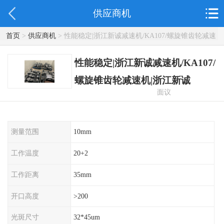
供应商机
首页
>
供应商机
> 性能稳定|浙江新诚减速机/KA107/螺旋锥齿轮减速
机|浙江新诚
性能稳定|浙江新诚减速机/KA107/
螺旋锥齿轮减速机|浙江新诚
面议
测量范围
10mm
工作温度
20+2
工作距离
35mm
开口高度
>200
光斑尺寸
32*45um