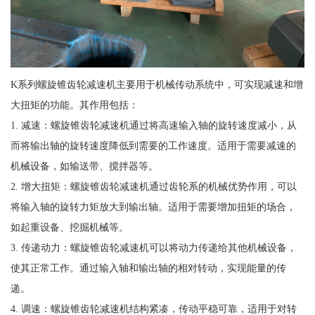
K系列螺旋锥齿轮减速机主要用于机械传动系统中，可实现减速和增
大扭矩的功能。其作用包括：
1. 减速：螺旋锥齿轮减速机通过将高速输入轴的旋转速度减小，从
而将输出轴的旋转速度降低到需要的工作速度。适用于需要减速的
机械设备，如输送带、搅拌器等。
2. 增大扭矩：螺旋锥齿轮减速机通过齿轮系的机械优势作用，可以
将输入轴的旋转力矩放大到输出轴。适用于需要增加扭矩的场合，
如起重设备、挖掘机械等。
3. 传递动力：螺旋锥齿轮减速机可以将动力传递给其他机械设备，
使其正常工作。通过输入轴和输出轴的相对转动，实现能量的传
递。
4. 调速：螺旋锥齿轮减速机结构紧凑，传动平稳可靠，适用于对转