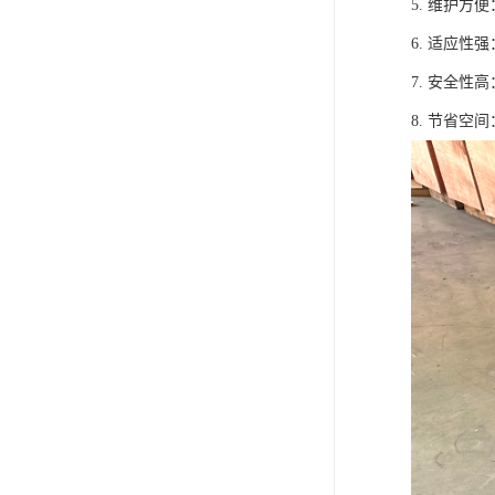
5. 维护
6. 适应
7. 安全
8. 节省