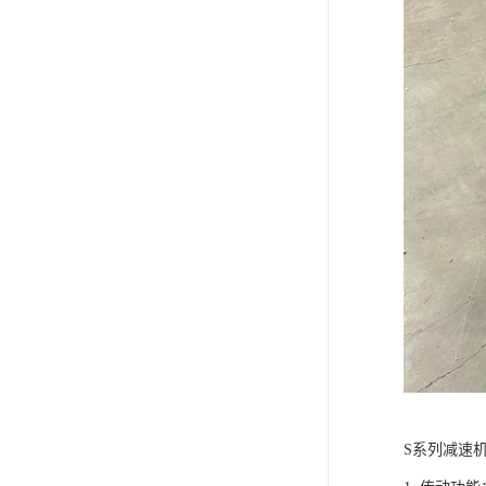
S系列减速