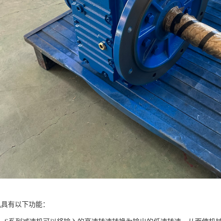
机具有以下功能：