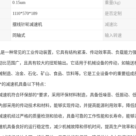
0.15um
重量(kg)
1110*570*189
是否定制
摆线针轮减速机
减速比
同轴式
输入转速
机是一种常见的工业传动装置，它具有结构紧凑、传动效率高、负载能力
动比范围广，且具有较大的扭矩输出。它适用于机械设备的传动，如输送
械制造、冶金、石化、矿山、食品、饮料等。它是工业设备中的重要组成
部*的减速机具备以下特点：
：该减速机符合环保部的*要求，采用环保材料制造，具备低噪音、低振动、
速机内部采用的传动技术和材料，能够实现传动，并提高能源利用效率，降低
：该减速机经过严格的质量检测和验收，具备可靠的工作性能和长寿命，能
：减速机具备良好的运行稳定性，减少机械故障和停机时间，提高生产效率和