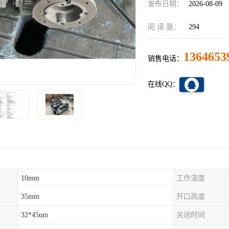
发布日期：
2026-08-09
阅 读 量：
294
1364653
销售电话：
在线QQ：
10mm
工作温度
35mm
开口高度
32*45um
关闭时间