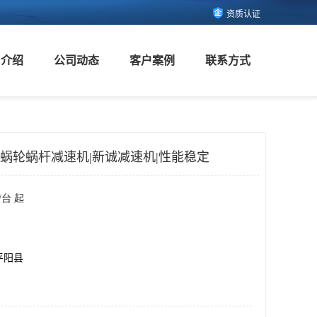
资质认证
司介绍
公司动态
客户案例
联系方式
7蜗轮蜗杆减速机|新诚减速机|性能稳定
/台 起
平阳县