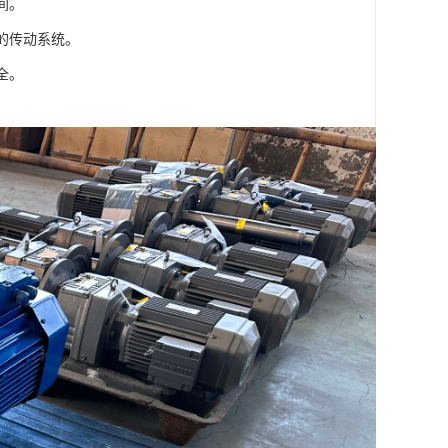
间。
的传动系统。
全。