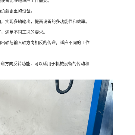
械设备能够地适应工作需要。
动负载更重的设备。
出轴，实现多轴输出，提高设备的多功能性和效率。
节，满足不同工况的要求。
现输出轴与输入轴方向相反的传递，适应不同的工作
传递方向反转功能，可以适用于机械设备的传动和