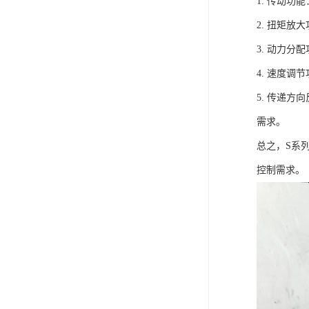
1. 传动
2. 扭矩
3. 动力
4. 速度
5. 传递
需求。
总之，S系
控制需求。