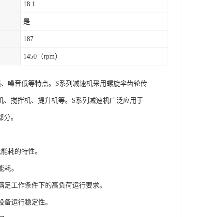
18.1
是
187
1450（rpm）
强、噪音低等特点。S系列减速机采用螺旋伞齿轮传
机、搅拌机、提升机等。S系列减速机广泛应用于
部分。
低能耗的特性。
能耗。
够满足工作条件下的高负荷运行要求。
设备运行稳定性。