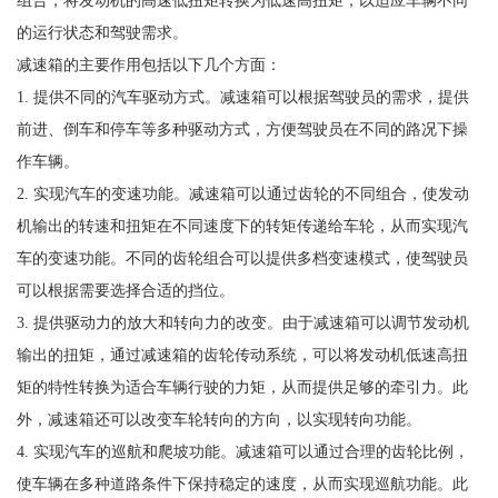
组合，将发动机的高速低扭矩转换为低速高扭矩，以适应车辆不同
的运行状态和驾驶需求。
减速箱的主要作用包括以下几个方面：
1. 提供不同的汽车驱动方式。减速箱可以根据驾驶员的需求，提供
前进、倒车和停车等多种驱动方式，方便驾驶员在不同的路况下操
作车辆。
2. 实现汽车的变速功能。减速箱可以通过齿轮的不同组合，使发动
机输出的转速和扭矩在不同速度下的转矩传递给车轮，从而实现汽
车的变速功能。不同的齿轮组合可以提供多档变速模式，使驾驶员
可以根据需要选择合适的挡位。
3. 提供驱动力的放大和转向力的改变。由于减速箱可以调节发动机
输出的扭矩，通过减速箱的齿轮传动系统，可以将发动机低速高扭
矩的特性转换为适合车辆行驶的力矩，从而提供足够的牵引力。此
外，减速箱还可以改变车轮转向的方向，以实现转向功能。
4. 实现汽车的巡航和爬坡功能。减速箱可以通过合理的齿轮比例，
使车辆在多种道路条件下保持稳定的速度，从而实现巡航功能。此