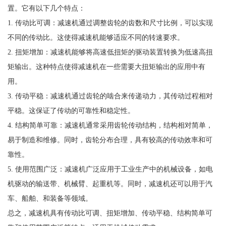
置。它有以下几个特点：
1. 传动比可调：减速机通过调整齿轮的齿数和尺寸比例，可以实现
不同的传动比。这使得减速机能够适应不同的转速要求。
2. 扭矩增加：减速机能够将高速低扭矩的驱动装置转换为低速高扭
矩输出。这种特点使得减速机在一些需要大扭矩输出的应用中有
用。
3. 传动平稳：减速机通过齿轮的啮合来传递动力，其传动过程相对
平稳。这保证了传动的可靠性和稳定性。
4. 结构简单可靠：减速机通常采用齿轮传动结构，结构相对简单，
易于制造和维修。同时，齿轮分布合理，具有较高的传动效率和可
靠性。
5. 使用范围广泛：减速机广泛应用于工业生产中的机械设备，如电
机驱动的输送带、机械臂、起重机等。同时，减速机还可以用于汽
车、船舶、和装备等领域。
总之，减速机具有传动比可调、扭矩增加、传动平稳、结构简单可