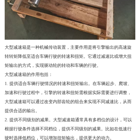
大型减速箱是一种机械传动装置，主要作用是将引擎输出的高速旋
转转矩降低至适合车辆行驶的转速和扭矩。它通过减速比或增大扭
矩输出的方式，实现驱动轮的转动和车辆的行驶。
大型减速箱的作用包括：
1. 提供适合车辆行驶情况的转速和扭矩输出。在车辆起步、爬坡、
加速和行驶过程中，引擎的转速和扭矩需根据实际需要进行调整，
大型减速箱可以通过改变内部齿轮的组合来实现不同减速比，从而
提供合适的输出。
2. 提供不同级别的减果。大型减速箱通常具有多档位的设计，可以
根据行驶条件选择不同档位，提供不同级别的减果。比如在低速行
驶时选择低档位，可以增加扭矩输出，提供更大的动力。