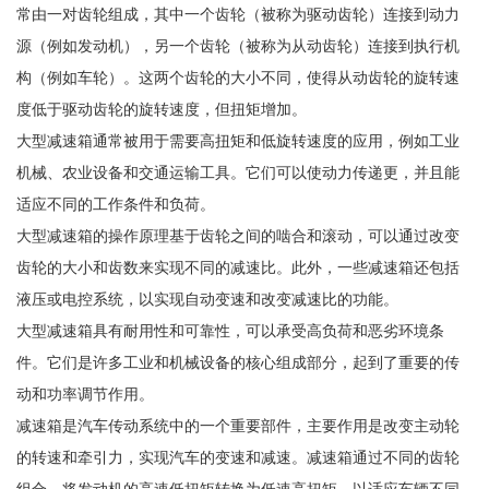
常由一对齿轮组成，其中一个齿轮（被称为驱动齿轮）连接到动力
源（例如发动机），另一个齿轮（被称为从动齿轮）连接到执行机
构（例如车轮）。这两个齿轮的大小不同，使得从动齿轮的旋转速
度低于驱动齿轮的旋转速度，但扭矩增加。
大型减速箱通常被用于需要高扭矩和低旋转速度的应用，例如工业
机械、农业设备和交通运输工具。它们可以使动力传递更，并且能
适应不同的工作条件和负荷。
大型减速箱的操作原理基于齿轮之间的啮合和滚动，可以通过改变
齿轮的大小和齿数来实现不同的减速比。此外，一些减速箱还包括
液压或电控系统，以实现自动变速和改变减速比的功能。
大型减速箱具有耐用性和可靠性，可以承受高负荷和恶劣环境条
件。它们是许多工业和机械设备的核心组成部分，起到了重要的传
动和功率调节作用。
减速箱是汽车传动系统中的一个重要部件，主要作用是改变主动轮
的转速和牵引力，实现汽车的变速和减速。减速箱通过不同的齿轮