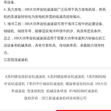
等设备。
4. 风力发电：HB大功率齿轮减速箱广泛应用于风力发电机组，将风
轮的高速旋转转化为发电机所需的低速高扭矩输出。
5. 海洋工程：HB大功率齿轮减速箱可用于海洋工程中的起重设备、
锚链机、锚绞车等，能够适应海洋环境中的汐、风浪等恶劣条件。
总之，HB大功率齿轮减速箱适用于需要大功率传递和力矩输出的工
业设备和机械系统，具有可靠性高、传动效率高、承载能力强等特
点。
江苏国茂减速机
R系列硬齿面斜齿轮减速机 K系列螺旋锥齿轮减速机 S系列蜗轮蜗
杆齿轮减速机 F系列平行轴齿轮减速机 螺旋锥齿轮转向箱 HB大功
率减速箱 变速箱制造 机械设备研发 RV蜗轮蜗杆减速机
版权所有：浙江新诚减速机科技有限公司