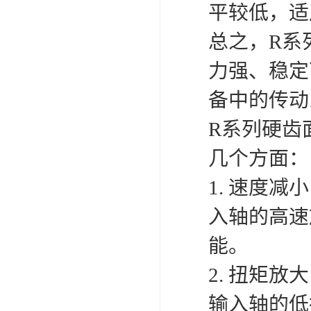
平较低，适
总之，R系
力强、稳定
备中的传动
R系列硬齿
几个方面：
1. 速度
入轴的高速
能。
2. 扭矩
输入轴的低