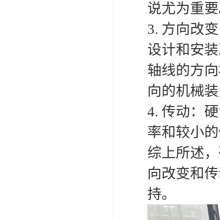
说尤为重要
3. 方向
设计和安装
轴线的方向
向的机械装
4. 传动
率和较小的
综上所述，
向改变和传
持。