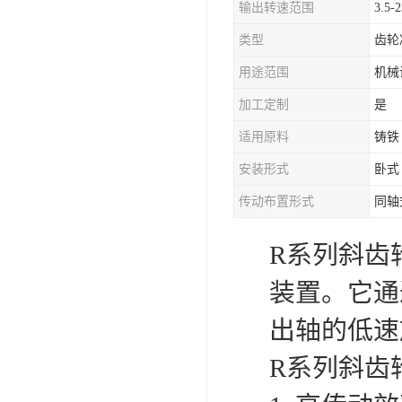
输出转速范围
3.5-
类型
齿轮
用途范围
机械
加工定制
是
适用原料
铸铁
安装形式
卧式
传动布置形式
同轴
R系列斜齿
装置。它通
出轴的低速
R系列斜齿