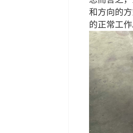
和方向的方
的正常工作