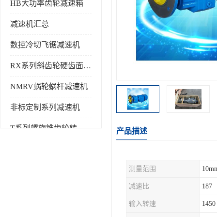
HB大功率齿轮减速箱
减速机汇总
数控冷切飞锯减速机
RX系列斜齿轮硬齿面减速机
NMRV蜗轮蜗杆减速机
非标定制系列减速机
T系列螺旋锥齿轮转向箱
产品描述
测量范围
10m
减速比
187
输入转速
145