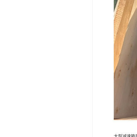
大型减速箱