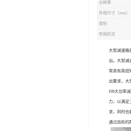
分辨率
外观尺寸（mm）
类别
布局形式
大型减速箱
出。大型减
常具有高扭
出要求，大
HB大功率
力，以满足
求，同时也
通过齿轮的