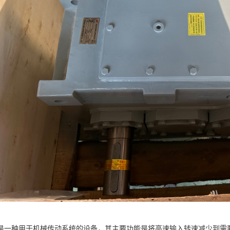
是一种用于机械传动系统的设备，其主要功能是将高速输入转速减少到需