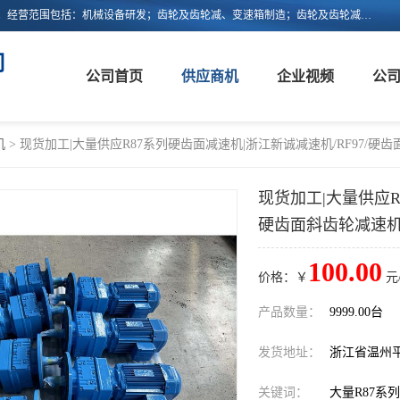
浙江新诚减速机科技有限公司成立于2006年，注册地位于浙江省平阳县。经营范围包括：机械设备研发；齿轮及齿轮减、变速箱制造；齿轮及齿轮减、变速箱销售；轴承、齿轮和传动部件制造；轴承、齿轮和传动部件销售；货物进出口；技术进出口等。
司
公司首页
供应商机
企业视频
公
机
> 现货加工|大量供应R87系列硬齿面减速机|浙江新诚减速机/RF97/硬
现货加工|大量供应R
硬齿面斜齿轮减速
100.00
价格：￥
元
产品数量：
9999.00台
发货地址：
浙江省温州
关键词：
大量R87系