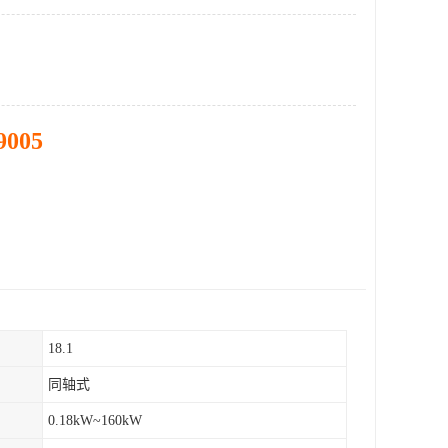
9005
18.1
同轴式
0.18kW~160kW