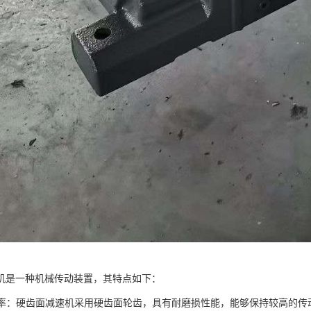
机是一种机械传动装置，其特点如下：
动效率：硬齿面减速机采用硬齿面轮齿，具有耐磨损性能，能够保持较高的传