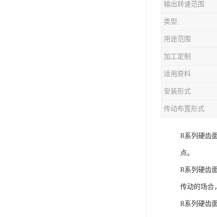
输出转速范围
类型
用途范围
加工定制
适用原料
安装形式
传动布置形式
R系列硬齿
点。
R系列硬齿
传动的场合
R系列硬齿