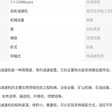
3.5-23200(rpm)
许用扭矩
齿轮减速机
是否支持加工定
机械设备
级数
是
齿轮类型
铸铁
适用范围
卧式
封装
同轴式
样品或现货
面减速机是一种高精度、率的减速装置。它的主要特点是采用硬齿面传动
面减速机的主要应用领域包括工程机械、冶金设备、矿山机械、石油设备
，如传送带、输送机、升降机、喷塑线等。
面减速机的结构紧凑，体积小，重量轻，可以实现多种装配方式，适应不