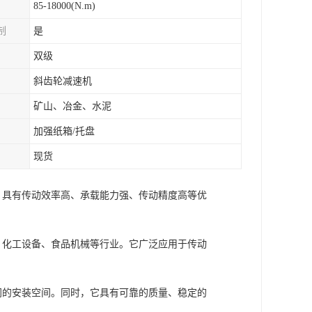
85-18000(N.m)
制
是
双级
斜齿轮减速机
矿山、冶金、水泥
加强纸箱/托盘
现货
，具有传动效率高、承载能力强、传动精度高等优
、化工设备、食品机械等行业。它广泛应用于传动
同的安装空间。同时，它具有可靠的质量、稳定的