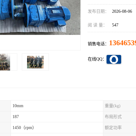
发布日期：
2026-08-06
阅 读 量：
547
1364653
销售电话：
在线QQ：
10mm
重量(kg)
187
布局形式
1450（rpm）
额定功率