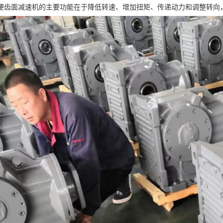
硬齿面减速机的主要功能在于降低转速、增加扭矩、传递动力和调整转向