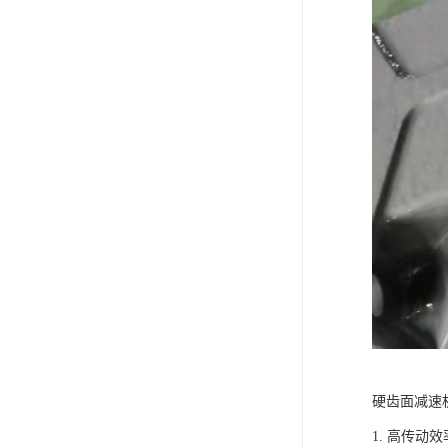
硬齿面减速
1. 高传