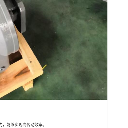
能力，能够实现高传动效率。