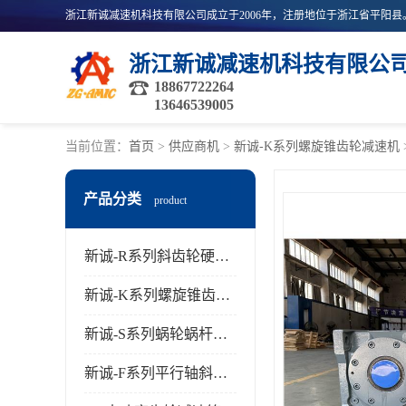
浙江新诚减速机科技有限公
18867722264
13646539005
当前位置：
首页
>
供应商机
>
新诚-K系列螺旋锥齿轮减速机
产品分类
product
新诚-R系列斜齿轮硬齿面减速机
新诚-K系列螺旋锥齿轮减速机
新诚-S系列蜗轮蜗杆齿轮减速机
新诚-F系列平行轴斜齿轮减速机