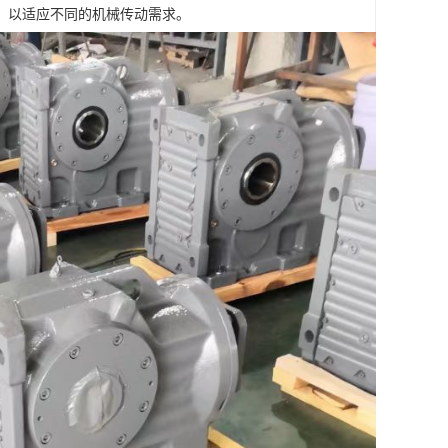
，以适应不同的机械传动需求。