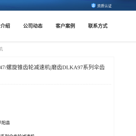
资质认证
司介绍
公司动态
客户案例
联系方式
机
47/螺旋锥齿轮减速机|磨齿DLKA97系列伞齿
平阳县