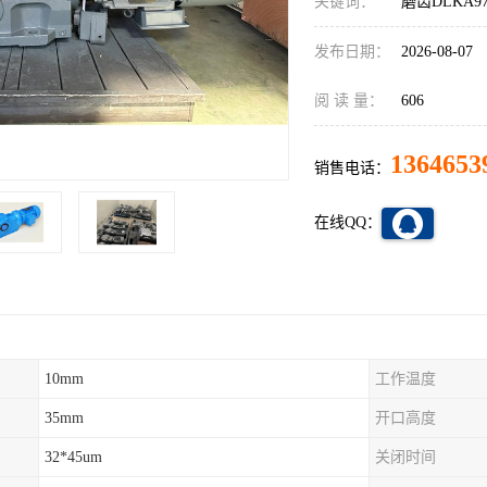
关键词：
磨齿DLKA
发布日期：
2026-08-07
阅 读 量：
606
1364653
销售电话：
在线QQ：
10mm
工作温度
35mm
开口高度
32*45um
关闭时间