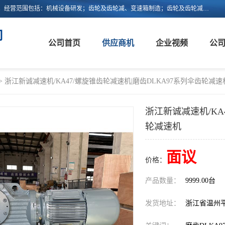
浙江新诚减速机科技有限公司成立于2006年，注册地位于浙江省平阳县。经营范围包括：机械设备研发；齿轮及齿轮减、变速箱制造；齿轮及齿轮减、变速箱销售；轴承、齿轮和传动部件制造；轴承、齿轮和传动部件销售；货物进出口；技术进出口等。
司
公司首页
供应商机
企业视频
公
> 浙江新诚减速机/KA47/螺旋锥齿轮减速机|磨齿DLKA97系列伞齿轮减速
浙江新诚减速机/KA
轮减速机
面议
价格：
产品数量：
9999.00台
发货地址：
浙江省温州