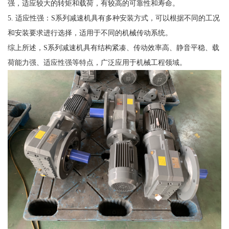
强，适应较大的转矩和载荷，有较高的可靠性和寿命。
5. 适应性强：S系列减速机具有多种安装方式，可以根据不同的工况
和安装要求进行选择，适用于不同的机械传动系统。
综上所述，S系列减速机具有结构紧凑、传动效率高、静音平稳、载
荷能力强、适应性强等特点，广泛应用于机械工程领域。