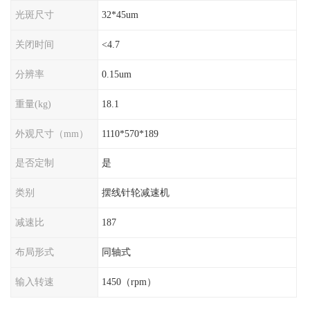
光斑尺寸
32*45um
关闭时间
<4.7
分辨率
0.15um
重量(kg)
18.1
外观尺寸（mm）
1110*570*189
是否定制
是
类别
摆线针轮减速机
减速比
187
布局形式
同轴式
输入转速
1450（rpm）