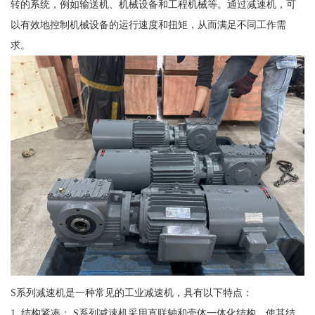
转的系统，例如输送机、机械设备和工程机械等。通过减速机，可
以有效地控制机械设备的运行速度和扭矩，从而满足不同工作需
求。
S系列减速机是一种常见的工业减速机，具有以下特点：
1. 结构紧凑： S系列减速机采用直联轴和壳体一体化结构，使其结