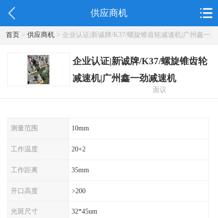
供应商机
首页
>
供应商机
> 企业认证|新诚牌/K37/螺旋锥齿轮减速机|广州鑫一
劲减速机
企业认证|新诚牌/K37/螺旋锥齿轮
减速机|广州鑫一劲减速机
面议
测量范围
10mm
工作温度
20+2
工作距离
35mm
开口高度
>200
光斑尺寸
32*45um