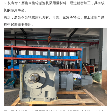
6. 长寿命：磨齿伞齿轮减速机采用量材料，经过精密加工，具有较
长的使用寿命。
总之，磨齿伞齿轮减速机具有、可靠、紧凑等特点，在工业生产过
程中起着重要作用。