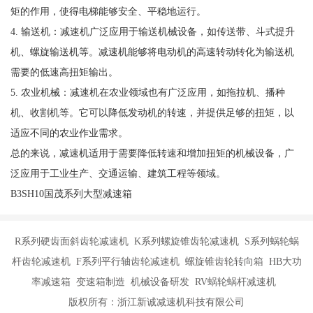
矩的作用，使得电梯能够安全、平稳地运行。
4. 输送机：减速机广泛应用于输送机械设备，如传送带、斗式提升
机、螺旋输送机等。减速机能够将电动机的高速转动转化为输送机
需要的低速高扭矩输出。
5. 农业机械：减速机在农业领域也有广泛应用，如拖拉机、播种
机、收割机等。它可以降低发动机的转速，并提供足够的扭矩，以
适应不同的农业作业需求。
总的来说，减速机适用于需要降低转速和增加扭矩的机械设备，广
泛应用于工业生产、交通运输、建筑工程等领域。
B3SH10国茂系列大型减速箱
R系列硬齿面斜齿轮减速机 K系列螺旋锥齿轮减速机 S系列蜗轮蜗
杆齿轮减速机 F系列平行轴齿轮减速机 螺旋锥齿轮转向箱 HB大功
率减速箱 变速箱制造 机械设备研发 RV蜗轮蜗杆减速机
版权所有：浙江新诚减速机科技有限公司