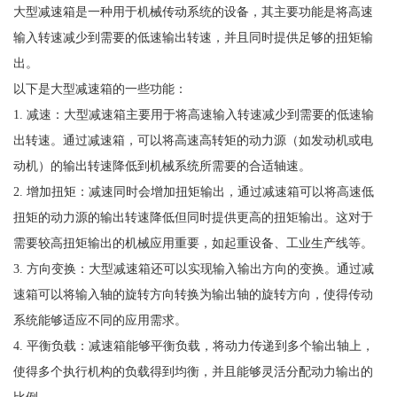
大型减速箱是一种用于机械传动系统的设备，其主要功能是将高速
输入转速减少到需要的低速输出转速，并且同时提供足够的扭矩输
出。
以下是大型减速箱的一些功能：
1. 减速：大型减速箱主要用于将高速输入转速减少到需要的低速输
出转速。通过减速箱，可以将高速高转矩的动力源（如发动机或电
动机）的输出转速降低到机械系统所需要的合适轴速。
2. 增加扭矩：减速同时会增加扭矩输出，通过减速箱可以将高速低
扭矩的动力源的输出转速降低但同时提供更高的扭矩输出。这对于
需要较高扭矩输出的机械应用重要，如起重设备、工业生产线等。
3. 方向变换：大型减速箱还可以实现输入输出方向的变换。通过减
速箱可以将输入轴的旋转方向转换为输出轴的旋转方向，使得传动
系统能够适应不同的应用需求。
4. 平衡负载：减速箱能够平衡负载，将动力传递到多个输出轴上，
使得多个执行机构的负载得到均衡，并且能够灵活分配动力输出的