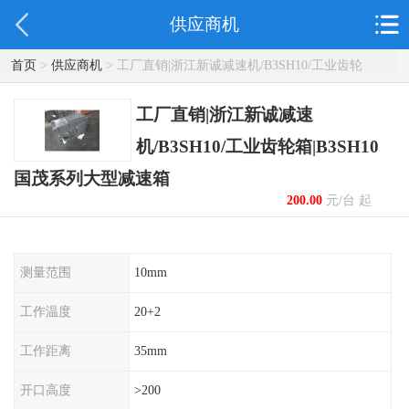
供应商机
首页
>
供应商机
> 工厂直销|浙江新诚减速机/B3SH10/工业齿轮
箱|B3SH10国茂系列大型减速箱
工厂直销|浙江新诚减速
机/B3SH10/工业齿轮箱|B3SH10
国茂系列大型减速箱
200.00
元/台 起
测量范围
10mm
工作温度
20+2
工作距离
35mm
开口高度
>200