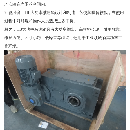
地安装在有限的空间内。
7. 低噪音：HB大功率减速箱设计和制造工艺使其噪音较低，在使用
过程中对环境和操作人员造成过多干扰。
总之，HB大功率减速箱具有大功率输出、高扭矩传递、耐用可靠、
维护方便、尺寸小巧、低噪音等特点，适用于工业领域的高功率工
作环境。