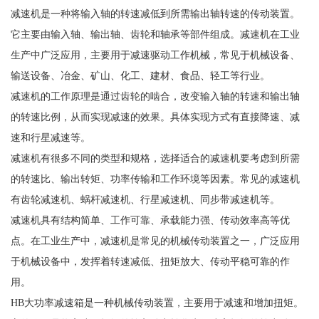
减速机是一种将输入轴的转速减低到所需输出轴转速的传动装置。
它主要由输入轴、输出轴、齿轮和轴承等部件组成。减速机在工业
生产中广泛应用，主要用于减速驱动工作机械，常见于机械设备、
输送设备、冶金、矿山、化工、建材、食品、轻工等行业。
减速机的工作原理是通过齿轮的啮合，改变输入轴的转速和输出轴
的转速比例，从而实现减速的效果。具体实现方式有直接降速、减
速和行星减速等。
减速机有很多不同的类型和规格，选择适合的减速机要考虑到所需
的转速比、输出转矩、功率传输和工作环境等因素。常见的减速机
有齿轮减速机、蜗杆减速机、行星减速机、同步带减速机等。
减速机具有结构简单、工作可靠、承载能力强、传动效率高等优
点。在工业生产中，减速机是常见的机械传动装置之一，广泛应用
于机械设备中，发挥着转速减低、扭矩放大、传动平稳可靠的作
用。
HB大功率减速箱是一种机械传动装置，主要用于减速和增加扭矩。