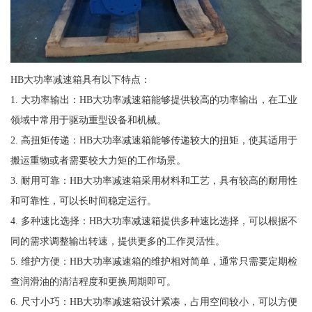
HB大功率减速箱具有以下特点：
1. 大功率输出：HB大功率减速箱能够提供较高的功率输出，在工业
领域中常用于驱动重型设备和机械。
2. 高扭矩传递：HB大功率减速箱能够传递较大的扭矩，使其适用于
搬运重物或者需要较大力矩的工作场景。
3. 耐用可靠：HB大功率减速箱采用材料和工艺，具有较高的耐用性
和可靠性，可以长时间稳定运行。
4. 多种速比选择：HB大功率减速箱提供多种速比选择，可以根据不
同的需求调整输出转速，提供更多的工作灵活性。
5. 维护方便：HB大功率减速箱的维护相对简单，通常只需要定期检
查润滑油的清洁程度和更换周期即可。
6. 尺寸小巧：HB大功率减速箱设计紧凑，占用空间较小，可以方便