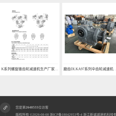
丰富
磨齿DLKA97系列伞齿轮减速机 现货加工
您是第
2648555
位访客
版权所有 ©2026-08-08
浙ICP备18042953号-4
浙江新诚减速机科技