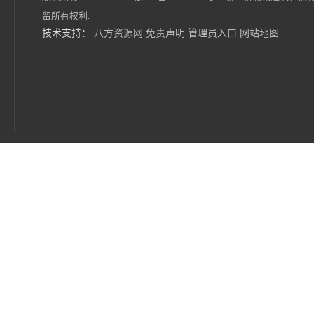
留所有权利.
技术支持：
八方资源网
免责声明
管理员入口
网站地图
江苏博能减速机 支持定制
浙江新诚减速机非标定制 库存