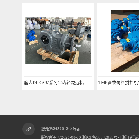
磨齿DLKA97系列伞齿轮减速机 现货加工
TMR畜牧饲料搅拌机*厂家 性能稳定
您是第
2636612
位访客
版权所有 ©2026-08-06
浙ICP备18042953号-4
浙江新诚